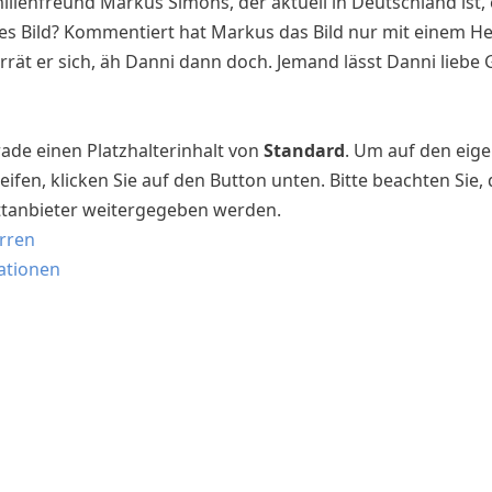
ienfreund Markus Simons, der aktuell in Deutschland ist, e
es Bild? Kommentiert hat Markus das Bild nur mit einem H
rät er sich, äh Danni dann doch. Jemand lässt Danni lieb
ade einen Platzhalterinhalt von
Standard
. Um auf den eige
eifen, klicken Sie auf den Button unten. Bitte beachten Sie,
ttanbieter weitergegeben werden.
erren
ationen