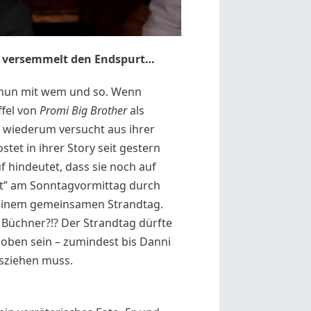
 versemmelt den Endspurt…
n nun mit wem und so. Wenn
ffel von
Promi Big Brother
als
ie wiederum versucht aus ihrer
tet in ihrer Story seit gestern
uf hindeutet, dass sie noch auf
pert” am Sonntagvormittag durch
 einem gemeinsamen Strandtag.
i Büchner?!? Der Strandtag dürfte
oben sein – zumindest bis Danni
usziehen muss.