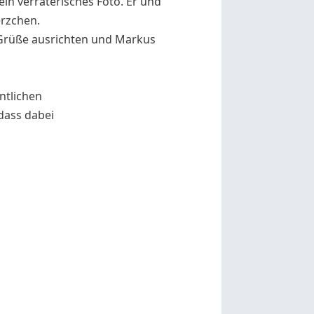
in verräterisches Foto. Er und
erzchen.
e Grüße ausrichten und Markus
ntlichen
 dass dabei