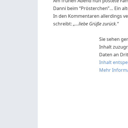
Am frühen Abend nun postete Famil
Danni beim “Prösterchen”… Ein alt
In den Kommentaren allerdings ver
schreibt:
„…liebe Grüße zurück.“
Sie sehen ger
Inhalt zuzugr
Daten an Dri
Inhalt entsp
Mehr Inform