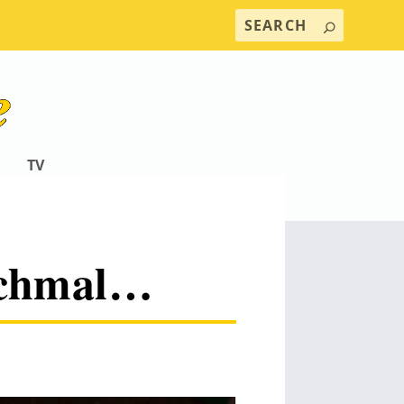
TV
ochmal…