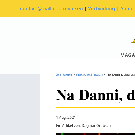
contact@mallorca-revue.eu
|
Verbindung
|
Anme
MAGA
Startseite
»
Klatsch&Tratsch
»
Na Danni, das ü
Na Danni, 
1 Aug, 2021
Ein Artikel von: Dagmar Grabsch