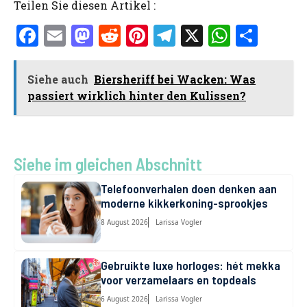
Teilen Sie diesen Artikel :
F
E
M
R
Pi
T
X
W
T
a
m
a
e
nt
el
h
ei
ce
ai
st
d
er
e
at
le
Siehe auch
Biersheriff bei Wacken: Was
b
l
o
di
es
gr
s
n
passiert wirklich hinter den Kulissen?
o
d
t
t
a
A
o
o
m
p
k
n
p
Siehe im gleichen Abschnitt
Telefoonverhalen doen denken aan
moderne kikkerkoning-sprookjes
8 August 2026
Larissa Vogler
Gebruikte luxe horloges: hét mekka
voor verzamelaars en topdeals
6 August 2026
Larissa Vogler