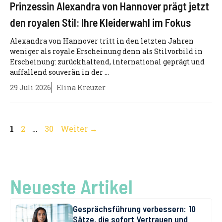
Prinzessin Alexandra von Hannover prägt jetzt
den royalen Stil: Ihre Kleiderwahl im Fokus
Alexandra von Hannover tritt in den letzten Jahren
weniger als royale Erscheinung denn als Stilvorbild in
Erscheinung: zurückhaltend, international geprägt und
auffallend souverän in der ...
29 Juli 2026
Elina Kreuzer
Seite
Seite
Seite
1
2
…
30
Weiter
→
Neueste Artikel
Gesprächsführung verbessern: 10
Sätze, die sofort Vertrauen und