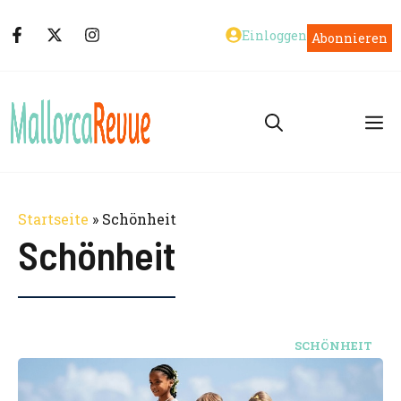
Zum
Einloggen
Abonnieren
Inhalt
springen
M
Startseite
»
Schönheit
Schönheit
SCHÖNHEIT