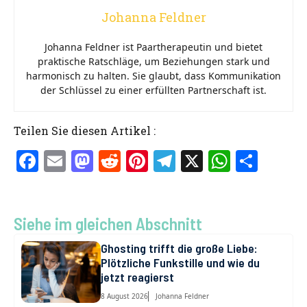
Johanna Feldner
Johanna Feldner ist Paartherapeutin und bietet
praktische Ratschläge, um Beziehungen stark und
harmonisch zu halten. Sie glaubt, dass Kommunikation
der Schlüssel zu einer erfüllten Partnerschaft ist.
Teilen Sie diesen Artikel :
F
E
M
R
Pi
T
X
W
T
a
m
a
e
nt
el
h
ei
ce
ai
st
d
er
e
at
le
b
l
o
di
es
gr
s
n
Siehe im gleichen Abschnitt
o
d
t
t
a
A
Ghosting trifft die große Liebe:
Plötzliche Funkstille und wie du
o
o
m
p
jetzt reagierst
k
n
p
8 August 2026
Johanna Feldner