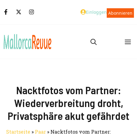
Zum
Einloggen
Abonnieren
Inhalt
springen
M
Nacktfotos vom Partner:
Wiederverbreitung droht,
Privatsphäre akut gefährdet
Startseite
»
Paar
»
Nacktfotos vom Partner: