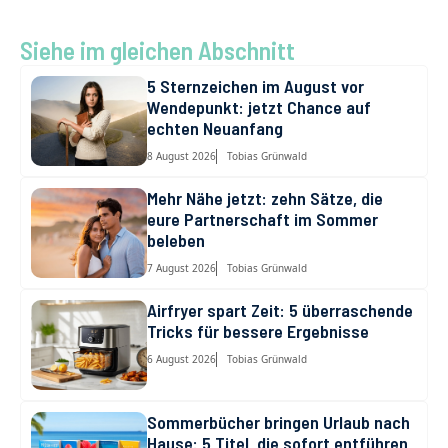
ce
ai
st
d
er
e
at
le
b
l
o
di
es
gr
s
n
Siehe im gleichen Abschnitt
o
d
t
t
a
A
5 Sternzeichen im August vor
Wendepunkt: jetzt Chance auf
o
o
m
p
echten Neuanfang
k
n
p
8 August 2026
Tobias Grünwald
Mehr Nähe jetzt: zehn Sätze, die
eure Partnerschaft im Sommer
beleben
7 August 2026
Tobias Grünwald
Airfryer spart Zeit: 5 überraschende
Tricks für bessere Ergebnisse
6 August 2026
Tobias Grünwald
Sommerbücher bringen Urlaub nach
Hause: 5 Titel, die sofort entführen