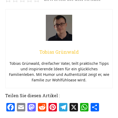
Tobias Grünwald
Tobias Grünwald, dreifacher Vater, teilt praktische Tipps
und inspirierende Ideen für ein glückliches
Familienleben. Mit Humor und Authentizität zeigt er, wie
Familie zur Wohlfühloase wird.
Teilen Sie diesen Artikel :
F
E
M
R
Pi
T
X
W
T
a
m
a
e
nt
el
h
ei