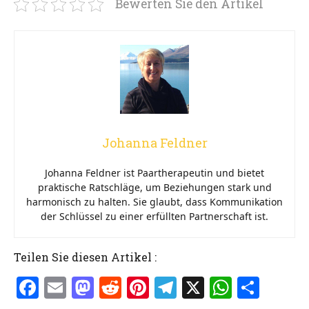
Bewerten Sie den Artikel
Johanna Feldner
Johanna Feldner ist Paartherapeutin und bietet
praktische Ratschläge, um Beziehungen stark und
harmonisch zu halten. Sie glaubt, dass Kommunikation
der Schlüssel zu einer erfüllten Partnerschaft ist.
Teilen Sie diesen Artikel :
F
E
M
R
Pi
T
X
W
T