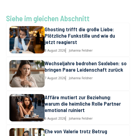
a
m
a
e
nt
el
h
ei
ce
ai
st
d
er
e
at
le
b
l
o
di
es
gr
s
n
Siehe im gleichen Abschnitt
o
d
t
t
a
A
Ghosting trifft die große Liebe:
Plötzliche Funkstille und wie du
o
o
m
p
jetzt reagierst
k
n
p
8 August 2026
Johanna Feldner
Wechseljahre bedrohen Sexleben: so
bringen Paare Leidenschaft zurück
7 August 2026
Johanna Feldner
Affäre mutiert zur Beziehung:
warum die heimliche Rolle Partner
emotional ruiniert
6 August 2026
Johanna Feldner
Ehe von Valerie trotz Betrug