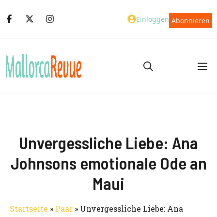
Zum
Einloggen
Abonnieren
Inhalt
springen
M
Unvergessliche Liebe: Ana
Johnsons emotionale Ode an
Maui
Startseite
»
Paar
»
Unvergessliche Liebe: Ana