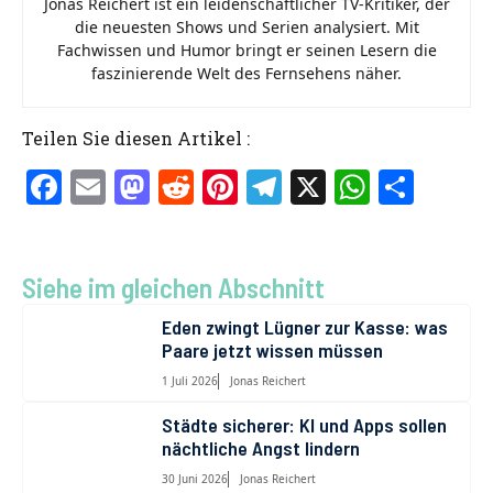
Jonas Reichert ist ein leidenschaftlicher TV-Kritiker, der
die neuesten Shows und Serien analysiert. Mit
Fachwissen und Humor bringt er seinen Lesern die
faszinierende Welt des Fernsehens näher.
Teilen Sie diesen Artikel :
F
E
M
R
Pi
T
X
W
T
a
m
a
e
nt
el
h
ei
ce
ai
st
d
er
e
at
le
b
l
o
di
es
gr
s
n
Siehe im gleichen Abschnitt
o
d
t
t
a
A
Eden zwingt Lügner zur Kasse: was
Paare jetzt wissen müssen
o
o
m
p
1 Juli 2026
Jonas Reichert
k
n
p
Städte sicherer: KI und Apps sollen
nächtliche Angst lindern
30 Juni 2026
Jonas Reichert