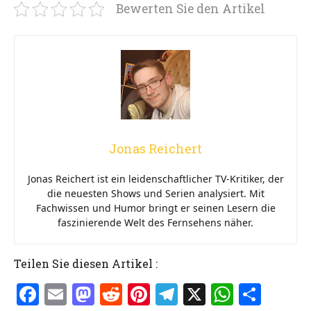
Bewerten Sie den Artikel
Jonas Reichert
Jonas Reichert ist ein leidenschaftlicher TV-Kritiker, der
die neuesten Shows und Serien analysiert. Mit
Fachwissen und Humor bringt er seinen Lesern die
faszinierende Welt des Fernsehens näher.
Teilen Sie diesen Artikel :
F
E
M
R
Pi
T
X
W
T