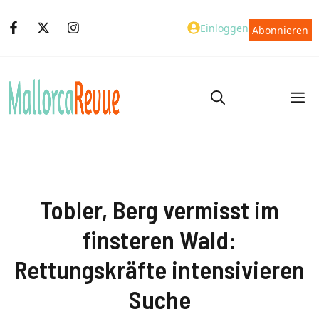
Zum
Einloggen
Abonnieren
Inhalt
springen
M
Tobler, Berg vermisst im
finsteren Wald:
Rettungskräfte intensivieren
Suche