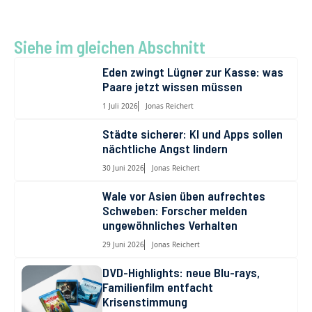
a
m
a
e
nt
el
h
ei
ce
ai
st
d
er
e
at
le
b
l
o
di
es
gr
s
n
Siehe im gleichen Abschnitt
o
d
t
t
a
A
Eden zwingt Lügner zur Kasse: was
Paare jetzt wissen müssen
o
o
m
p
1 Juli 2026
Jonas Reichert
k
n
p
Städte sicherer: KI und Apps sollen
nächtliche Angst lindern
30 Juni 2026
Jonas Reichert
Wale vor Asien üben aufrechtes
Schweben: Forscher melden
ungewöhnliches Verhalten
29 Juni 2026
Jonas Reichert
DVD-Highlights: neue Blu-rays,
Familienfilm entfacht
Krisenstimmung