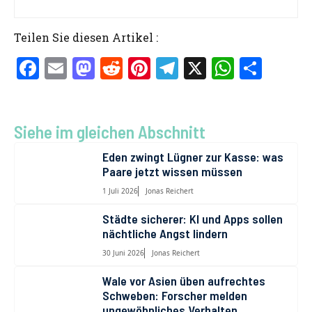
Teilen Sie diesen Artikel :
F
E
M
R
Pi
T
X
W
T
a
m
a
e
nt
el
h
ei
ce
ai
st
d
er
e
at
le
b
l
o
di
es
gr
s
n
Siehe im gleichen Abschnitt
o
d
t
t
a
A
Eden zwingt Lügner zur Kasse: was
Paare jetzt wissen müssen
o
o
m
p
1 Juli 2026
Jonas Reichert
k
n
p
Städte sicherer: KI und Apps sollen
nächtliche Angst lindern
30 Juni 2026
Jonas Reichert
Wale vor Asien üben aufrechtes
Schweben: Forscher melden
ungewöhnliches Verhalten